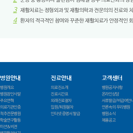
운동 중 통증이나 불편감이 심해질 경우 의료진과의 상
재활치료는 정형외과 및 재활의학과 전문의의 진료와 치
환자의 적극적인 참여와 꾸준한 재활치료가 안정적인 회
병원안내
진료안내
고객센터
병원개요
의료진소개
병원공지사항
병원장인사말
진료시간표
온라인상담
주요연혁
외래진료절차
서류발급/비급여안
의료기관인증
입원/퇴원절차
언론속의 우리병원
척추전문병원
인터넷 증명서 발급
병원소식
학술연구활동
채용공고
미션&비젼